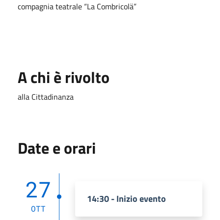
compagnia teatrale “La Combricolä”
A chi è rivolto
alla Cittadinanza
Date e orari
27
14:30 - Inizio evento
OTT