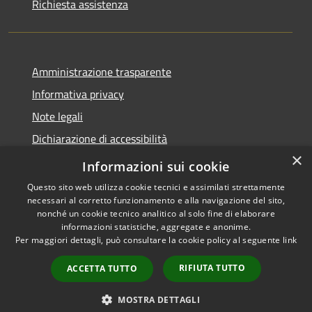
Richiesta assistenza
Amministrazione trasparente
Informativa privacy
Note legali
Dichiarazione di accessibilità
×
PagoPA
Informazioni sui cookie
Questo sito web utilizza cookie tecnici e assimilati strettamente
necessari al corretto funzionamento e alla navigazione del sito,
nonché un cookie tecnico analitico al solo fine di elaborare
informazioni statistiche, aggregate e anonime.
RSS
Copyright © 2026 • Comune di
Per maggiori dettagli, può consultare la cookie policy al seguente
link
Accessibilità
Caino • Powered by
Privacy
Municipium
Accesso
•
RIFIUTA TUTTO
ACCETTA TUTTO
Cookie
redazione
Mappa del sito
MOSTRA DETTAGLI