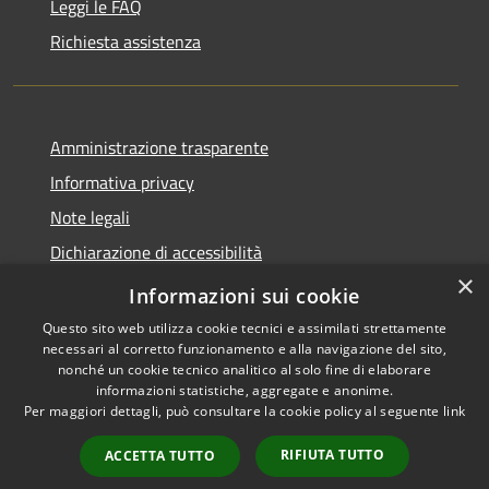
Leggi le FAQ
Richiesta assistenza
Amministrazione trasparente
Informativa privacy
Note legali
Dichiarazione di accessibilità
×
PagoPA
Informazioni sui cookie
Questo sito web utilizza cookie tecnici e assimilati strettamente
necessari al corretto funzionamento e alla navigazione del sito,
nonché un cookie tecnico analitico al solo fine di elaborare
informazioni statistiche, aggregate e anonime.
RSS
Copyright © 2026 • Comune di
Per maggiori dettagli, può consultare la cookie policy al seguente
link
Accessibilità
Caino • Powered by
Privacy
Municipium
Accesso
•
RIFIUTA TUTTO
ACCETTA TUTTO
Cookie
redazione