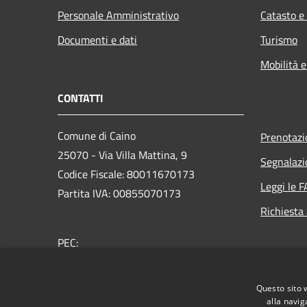
Personale Amministrativo
Catasto e
Documenti e dati
Turismo
Mobilità e
CONTATTI
Comune di Caino
Prenotaz
25070 - Via Villa Mattina, 9
Segnalazi
Codice Fiscale: 80011670173
Leggi le 
Partita IVA: 00855070173
Richiesta
PEC:
protocollo@pec.comune.caino.bs.it
Centralino (+39) 030 6830016
Questo sito 
Orari Uffici comunali
alla navig