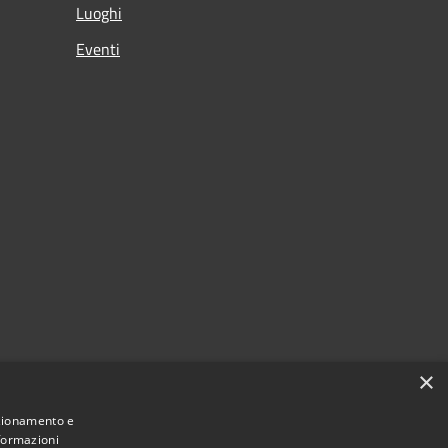
Luoghi
Eventi
×
nzionamento e
nformazioni