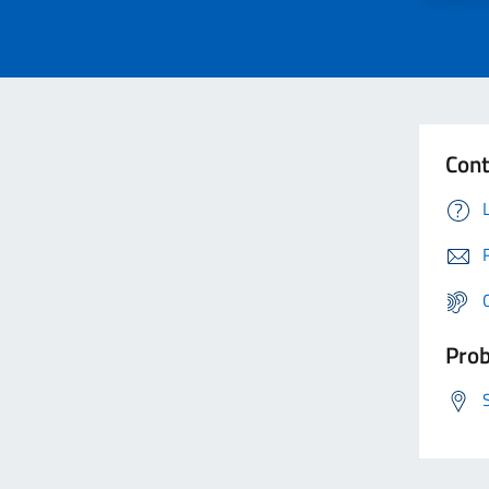
Cont
Prob