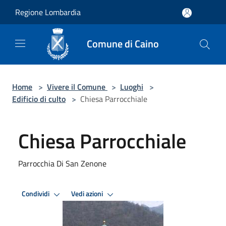
Salta al contenuto principale
Regione Lombardia
Comune di Caino
Home
>
Vivere il Comune
>
Luoghi
>
Edificio di culto
>
Chiesa Parrocchiale
Chiesa Parrocchiale
Parrocchia Di San Zenone
Condividi
Vedi azioni