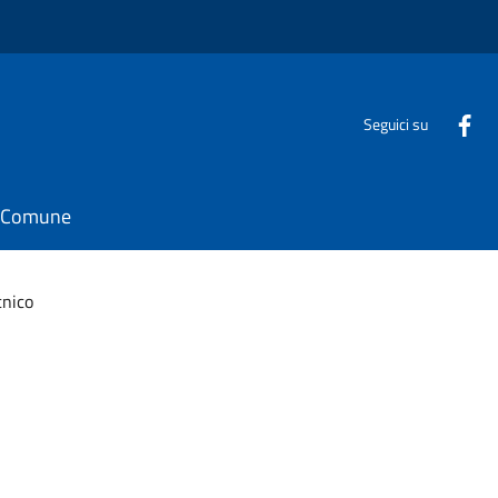
Seguici su
il Comune
cnico