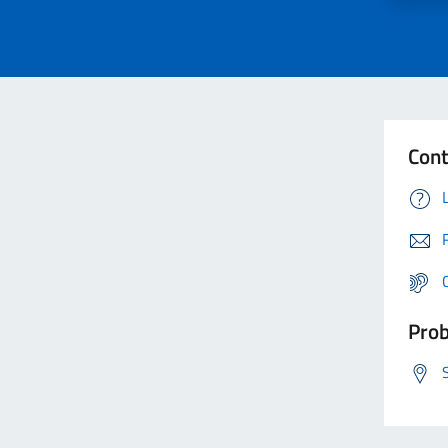
Cont
Prob