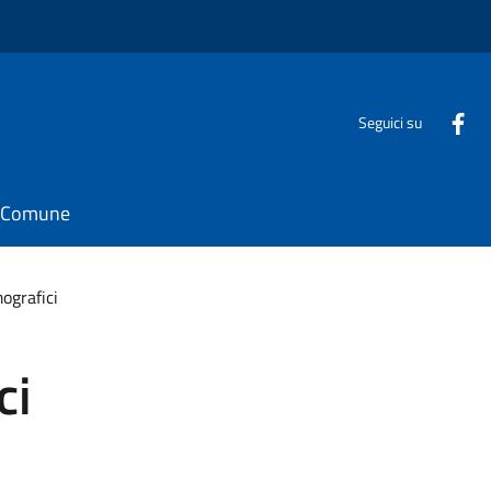
Seguici su
il Comune
ografici
ci