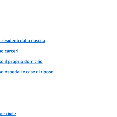
 residenti dalla nascita
so carceri
o il proprio domicilio
o ospedali e case di riposo
e civile