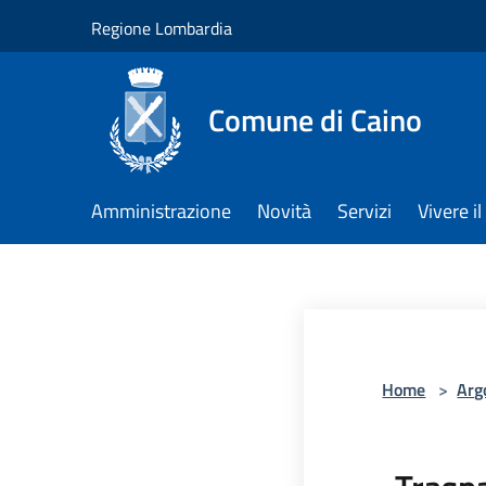
Salta al contenuto principale
Regione Lombardia
Comune di Caino
Amministrazione
Novità
Servizi
Vivere 
Home
>
Arg