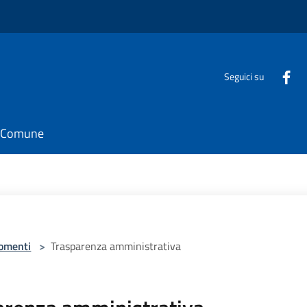
Seguici su
il Comune
omenti
>
Trasparenza amministrativa