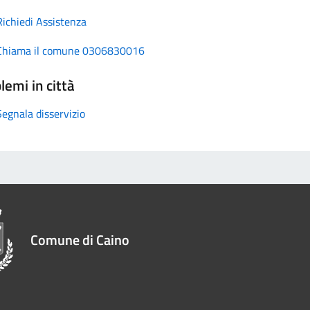
Richiedi Assistenza
Chiama il comune 0306830016
lemi in città
Segnala disservizio
Comune di Caino