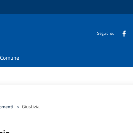
Seguici su
il Comune
omenti
>
Giustizia