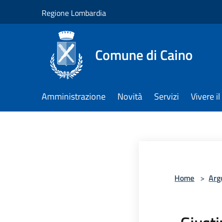
Salta al contenuto principale
Regione Lombardia
Comune di Caino
Amministrazione
Novità
Servizi
Vivere 
Home
>
Arg