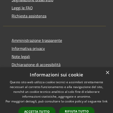
Leggi le FAQ
Richiesta assistenza
Amministrazione trasparente
Informativa privacy
Note legali
Dichiarazione di accessibilità
×
PagoPA
Informazioni sui cookie
Questo sito web utilizza cookie tecnici e assimilati strettamente
necessari al corretto funzionamento e alla navigazione del sito,
nonché un cookie tecnico analitico al solo fine di elaborare
informazioni statistiche, aggregate e anonime.
RSS
Copyright © 2026 • Comune di
Per maggiori dettagli, può consultare la cookie policy al seguente
link
Accessibilità
Caino • Powered by
Privacy
Municipium
Accesso
•
RIFIUTA TUTTO
ACCETTA TUTTO