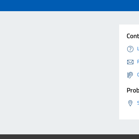
Cont
Prob