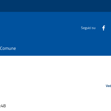
Seguici su
il Comune
Ved
:48