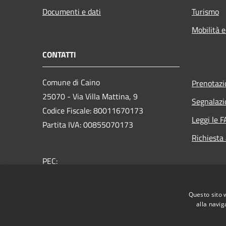
Documenti e dati
Turismo
Mobilità e
CONTATTI
Comune di Caino
Prenotaz
25070 - Via Villa Mattina, 9
Segnalazi
Codice Fiscale: 80011670173
Leggi le 
Partita IVA: 00855070173
Richiesta
PEC:
protocollo@pec.comune.caino.bs.it
Centralino (+39) 030 6830016
Questo sito 
Orari Uffici comunali
alla navig