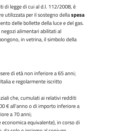
iti di legge di cui al d.l. 112/2008, è
e utilizzata per il sostegno della
spesa
ento delle bollette della luce e del gas.
i negozi alimentari abilitati al
spongono, in vetrina, il simbolo della
ssere di età non inferiore a 65 anni;
Italia e regolarmente iscritto
iali che, cumulati ai relativi redditi
00 € all'anno o di importo inferiore a
riore a 70 anni;
e economica equivalente), in corso di
e, da solo o insieme al coniuge