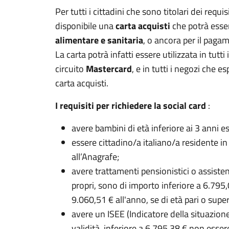
Per tutti i cittadini che sono titolari dei requis
disponibile una
carta acquisti
che potrà esser
alimentare e sanitaria
, o ancora per il pagam
La carta potrà infatti essere utilizzata in tutti 
circuito
Mastercard
, e in tutti i negozi che e
carta acquisti.
I requisiti per richiedere la social card
:
avere bambini di età inferiore ai 3 anni e
essere cittadino/a italiano/a residente in 
all’Anagrafe;
avere trattamenti pensionistici o assistenz
propri, sono di importo inferiore a 6.795,
9.060,51 € all'anno, se di età pari o supe
avere un ISEE (Indicatore della situazion
validità, inferiore a 6.795,38 € non esser