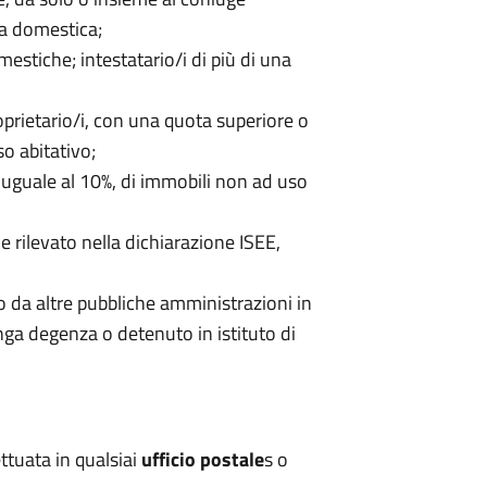
ica domestica;
mestiche; intestatario/i di più di una
roprietario/i, con una quota superiore o
o abitativo;
 uguale al 10%, di immobili non ad uso
e rilevato nella dichiarazione ISEE,
 o da altre pubbliche amministrazioni in
unga degenza o detenuto in istituto di
ttuata in qualsiai
ufficio postale
s o