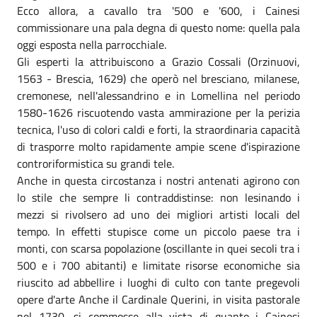
Ecco allora, a cavallo tra '500 e '600, i Cainesi
commissionare una pala degna di questo nome: quella pala
oggi esposta nella parrocchiale.
Gli esperti la attribuiscono a Grazio Cossali (Orzinuovi,
1563 - Brescia, 1629) che operò nel bresciano, milanese,
cremonese, nell'alessandrino e in Lomellina nel periodo
1580-1626 riscuotendo vasta ammirazione per la perizia
tecnica, l'uso di colori caldi e forti, la straordinaria capacità
di trasporre molto rapidamente ampie scene d'ispirazione
controriformistica su grandi tele.
Anche in questa circostanza i nostri antenati agirono con
lo stile che sempre li contraddistinse: non lesinando i
mezzi si rivolsero ad uno dei migliori artisti locali del
tempo. In effetti stupisce come un piccolo paese tra i
monti, con scarsa popolazione (oscillante in quei secoli tra i
500 e i 700 abitanti) e limitate risorse economiche sia
riuscito ad abbellire i luoghi di culto con tante pregevoli
opere d'arte Anche il Cardinale Querini, in visita pastorale
nel 1730, si commosse alla vista di quanto i Cainesi