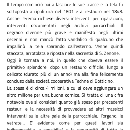
Il tempo cominciò poi a lasciare le sue tracce e la tela fu
sottoposta a ripulitura nel 1801 e a restauro nel 1843.
Anche l'eremo richiese diversi interventi per riparazioni,
interventi documentati negli archivi parrocchiali. Il
degrado divenne più grave e manifesto negli ultimi
decenni e non mancò l'atto vandalico di qualcuno che
impallinò la tela sparando dall'esterno. Venne quindi
staccata, arrotolata e riposta nella sacrestia di S. Zenone.
Oggi è tornata a noi, in quello che doveva essere il
primitivo splendore, dopo un restauro difficile, lungo e
delicato (durato più di un anno) ma alla fine felicemente
concluso dalla società cooperativa Techne di Botticino.
La spesa è di circa 4 milioni, a cui si deve aggiungere un
altro milione per una buona cornice. Si tratta di una cifra
notevole ove si consideri quanto già speso per precedenti
restauri e la necessità di provvedere ad altri massicci
interventi sulle altre pale della parrocchiale, l’organo, le
vetrate… E’ evidente come per questi lavori sia
indispensabile la sensibilità e la generosità di tutta la