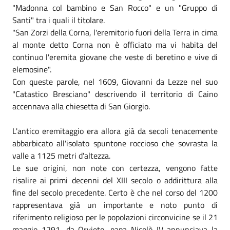
"Madonna col bambino e San Rocco" e un "Gruppo di
Santi" tra i quali il titolare.
"San Zorzi della Corna, l'eremitorio fuori della Terra in cima
al monte detto Corna non è officiato ma vi habita del
continuo l'eremita giovane che veste di beretino e vive di
elemosine".
Con queste parole, nel 1609, Giovanni da Lezze nel suo
"Catastico Bresciano" descrivendo il territorio di Caino
accennava alla chiesetta di San Giorgio.
L'antico eremitaggio era allora già da secoli tenacemente
abbarbicato all'isolato spuntone roccioso che sovrasta la
valle a 1125 metri d'altezza.
Le sue origini, non note con certezza, vengono fatte
risalire ai primi decenni del XIII secolo o addirittura alla
fine del secolo precedente. Certo è che nel corso del 1200
rappresentava già un importante e noto punto di
riferimento religioso per le popolazioni circonvicine se il 21
maggio 1291, da Orvieto, papa Nicolò IV annunciava la