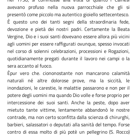
avevano profuso nella nuova parrocchiale che gli si
presentò come piccolo ma autentico gioiello settecentesco.
È questo uno dei tanti segni della straordinaria fede,
devozione e pietà dei nostri padri. Certamente la Beata
Vergine, Dio e i suoi santi dovevano essere allora più vicini
agli uomini per essere raffigurati ovunque, spesso invocati
nel corso di solenni celebrazioni, processioni e Rogazioni,
quotidianamente pregati durante il lavoro nei campi o la
sera accanto al fuoco.
Èpur vero che. ciononostante non mancarono calamità
naturali né altre dolorose prove, ma la siccità, le
inondazioni, le carestie, le malattie passarono e non per il
potere degli uomini ma quando Dio volle e forse proprio per
intercessione dei suoi santi. Anche la peste, dopo aver
mietuto tante vittime, lentamente abbandonò le nostre
contrade, ma non certo sconfitta dalla scienza di chirurghi,
barbieri, salassatori o deputati alla sanità del tempo. Forse
contro di essa molto di più potè un pellegrino (S. Rocco)