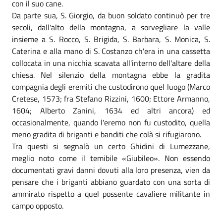
con il suo cane.
Da parte sua, S. Giorgio, da buon soldato continuò per tre
secoli, dall'alto della montagna, a sorvegliare la valle
insieme a S. Rocco, S. Brigida, S. Barbara, S. Monica, S.
Caterina e alla mano di S. Costanzo ch'era in una cassetta
collocata in una nicchia scavata all'interno dell'altare della
chiesa. Nel silenzio della montagna ebbe la gradita
compagnia degli eremiti che custodirono quel luogo (Marco
Cretese, 1573; fra Stefano Rizzini, 1600; Ettore Armanno,
1604; Alberto Zanini, 1634 ed altri ancora) ed
occasionalmente, quando l'eremo non fu custodito, quella
meno gradita di briganti e banditi che colà si rifugiarono.
Tra questi si segnalò un certo Ghidini di Lumezzane,
meglio noto come il temibile «Giubileo». Non essendo
documentati gravi danni dovuti alla loro presenza, vien da
pensare che i briganti abbiano guardato con una sorta di
ammirato rispetto a quel possente cavaliere militante in
campo opposto.